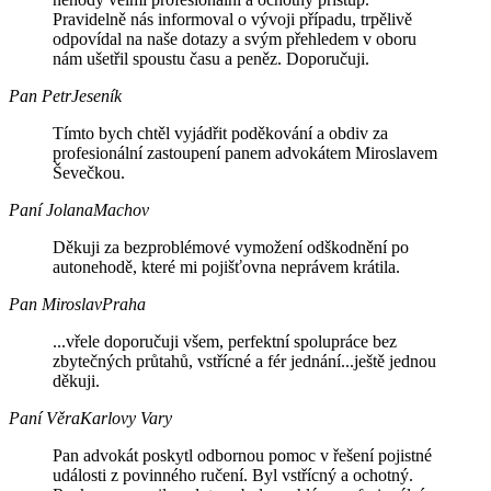
Pravidelně nás informoval o vývoji případu, trpělivě
odpovídal na naše dotazy a svým přehledem v oboru
nám ušetřil spoustu času a peněz. Doporučuji.
Pan Petr
Jeseník
Tímto bych chtěl vyjádřit poděkování a obdiv za
profesionální zastoupení panem advokátem Miroslavem
Ševečkou.
Paní Jolana
Machov
Děkuji za bezproblémové vymožení odškodnění po
autonehodě, které mi pojišťovna neprávem krátila.
Pan Miroslav
Praha
...vřele doporučuji všem, perfektní spolupráce bez
zbytečných průtahů, vstřícné a fér jednání...ještě jednou
děkuji.
Paní Věra
Karlovy Vary
Pan advokát poskytl odbornou pomoc v řešení pojistné
události z povinného ručení. Byl vstřícný a ochotný.