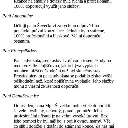
Reakce na emaily s dotazy byla rychlá a profesionální.
100% doporučují využít jeho služby.
Paní Anna
online
Děkuji panu Ševečkovi za rychlou odpověď na
poptávku právní konzultace. Jednání bylo vstřícné,
100% profesionální a bleskové. Velmi doporučuji
ostatním.
Pan Přemysl
Strkov
Pana advokáta, jsem oslovil z důvodu řešení škody na
mém vozidle. Pojišťovna, jak to bývá vyplatila
mnohem nižší odškodnění než byl skutečný stav.
Prostřednictvím pana advokáta se podařilo získat vyšší
odškodnění než, které pojišťovna vyplatila. Jeho služby
mohu z vlastní zkušenosti doporučit.
Paní Dana
Sezemice
Dobrý den, pana Mgr. Ševečku mohu vřele doporučit.
Je velmi vstřícný, ochotný, poradí, pomůže. Jeho
profesionální přístup je na velmi vysoké úrovni. Bez
jeho pomoci by byl náš boj s pojišťovnou marný. Vše
co slíbil dodržel a dotáhl do zdárného konce. Za nás má