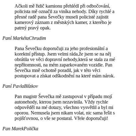
Ačkoli mě řidič kamionu přehlédl při odbočování,
policista mě označil za viníka nehody. Díky rychlé a
přesné radě pana Ševečky museli policisté zajistit
kamerový záznam z městských kamer, z kterého je
patrný pravý opak.
Paní Markéta
Chrudim
Pana Ševečku doporučuji za jeho profesionální a
korektní přístup. Jsem velmi ráda,že jsem se na něj
obrátila ve věci dopravní nehody,která se stala za mé
nepřítomnosti, na mém zaparkovaném vozidle. Pan
Ševečka mně ochotně poradil, jak v této věci
postupovat a získat odškodnění na které mám nárok.
Paní Pavla
Blízkov
Pan magistr Ševečka mě zastupoval v případu mojí
autonehody, kterou jsem nezavinila. Vždy rychle
odpověděl na mé dotazy, všechno vysvětlil a byl mi
oporou. Nemusela jsem nikam volat, nic sama řešit s
pojišťovnou, o vše se postaral. Vřele doporučuji!
Pan Marek
Polička