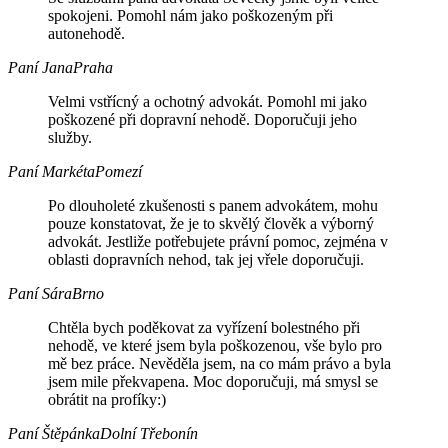
spokojeni. Pomohl nám jako poškozeným při
autonehodě.
Paní Jana
Praha
Velmi vstřícný a ochotný advokát. Pomohl mi jako
poškozené při dopravní nehodě. Doporučuji jeho
služby.
Paní Markéta
Pomezí
Po dlouholeté zkušenosti s panem advokátem, mohu
pouze konstatovat, že je to skvělý člověk a výborný
advokát. Jestliže potřebujete právní pomoc, zejména v
oblasti dopravních nehod, tak jej vřele doporučuji.
Paní Sára
Brno
Chtěla bych poděkovat za vyřízení bolestného při
nehodě, ve které jsem byla poškozenou, vše bylo pro
mě bez práce. Nevěděla jsem, na co mám právo a byla
jsem mile překvapena. Moc doporučuji, má smysl se
obrátit na profíky:)
Paní Štěpánka
Dolní Třebonín