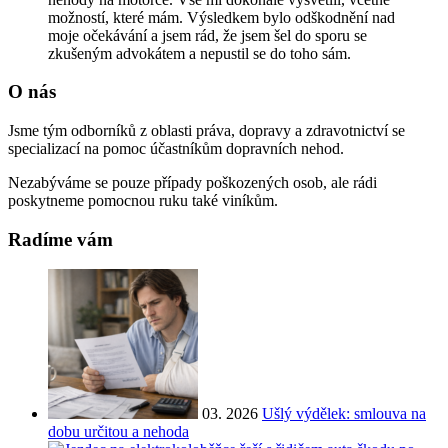
možností, které mám. Výsledkem bylo odškodnění nad
moje očekávání a jsem rád, že jsem šel do sporu se
zkušeným advokátem a nepustil se do toho sám.
O nás
Jsme tým odborníků z oblasti práva, dopravy a zdravotnictví se
specializací na pomoc účastníkům dopravních nehod.
Nezabýváme se pouze případy poškozených osob, ale rádi
poskytneme pomocnou ruku také viníkům.
Radíme vám
03. 2026
Ušlý výdělek: smlouva na
dobu určitou a nehoda