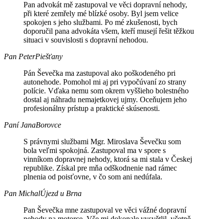
Pan advokát mě zastupoval ve věci dopravní nehody,
při které zemřely mé blízké osoby. Byl jsem velice
spokojen s jeho službami. Po mé zkušenosti, bych
doporučil pana advokáta všem, kteří musejí řešit těžkou
situaci v souvislosti s dopravní nehodou.
Pan Peter
Piešťany
Pán Ševečka ma zastupoval ako poškodeného pri
autonehode. Pomohol mi aj pri vypočúvaní zo strany
polície. Vďaka nemu som okrem vyššieho bolestného
dostal aj náhradu nemajetkovej ujmy. Oceňujem jeho
profesionálny prístup a praktické skúsenosti.
Paní Jana
Borovce
S právnymi službami Mgr. Miroslava Ševečku som
bola veľmi spokojná. Zastupoval ma v spore s
vinníkom dopravnej nehody, ktorá sa mi stala v Českej
republike. Získal pre mňa odškodnenie nad rámec
plnenia od poisťovne, v čo som ani nedúfala.
Pan Michal
Újezd u Brna
Pan Ševečka mne zastupoval ve věci vážné dopravní
nehody na motorce. Vše mi dokonale vysvětlil, včetně