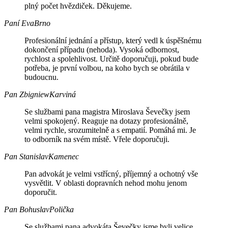
plný počet hvězdiček. Děkujeme.
Paní Eva
Brno
Profesionální jednání a přístup, který vedl k úspěšnému
dokončení případu (nehoda). Vysoká odbornost,
rychlost a spolehlivost. Určitě doporučuji, pokud bude
potřeba, je první volbou, na koho bych se obrátila v
budoucnu.
Pan Zbigniew
Karviná
Se službami pana magistra Miroslava Ševečky jsem
velmi spokojený. Reaguje na dotazy profesionálně,
velmi rychle, srozumitelně a s empatií. Pomáhá mi. Je
to odborník na svém místě. Vřele doporučuji.
Pan Stanislav
Kamenec
Pan advokát je velmi vstřícný, příjemný a ochotný vše
vysvětlit. V oblasti dopravních nehod mohu jenom
doporučit.
Pan Bohuslav
Polička
Se službami pana advokáta Ševečky jsme byli velice