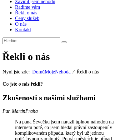
Zavinil jsem nehodu
Radíme vám
Řekli o nás
Ceny služeb
O nás
Kontakt
Řekli o nás
Nyní jste zde:
Domů
MojeNehoda
⁄
Řekli o nás
Co jste o nás řekli?
Zkušenosti s našimi službami
Pan Martin
Praha
Na pana Ševečku jsem narazil úplnou náhodou na
internetu poté, co jsem hledal právní zastoupení v
komplikovaném případu, který byl už jednou
pojišťovnou zamítnutý. Po pár měsících je případ