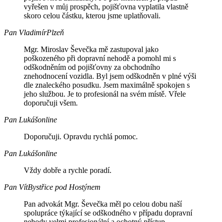
vyřešen v můj prospěch, pojišťovna vyplatila vlastně
skoro celou částku, kterou jsme uplatňovali.
Pan Vladimír
Plzeň
Mgr. Miroslav Ševečka mě zastupoval jako
poškozeného při dopravní nehodě a pomohl mi s
odškodněním od pojišťovny za obchodního
znehodnocení vozidla. Byl jsem odškodněn v plné výši
dle znaleckého posudku. Jsem maximálně spokojen s
jeho službou. Je to profesionál na svém místě. Vřele
doporučuji všem.
Pan Lukáš
online
Doporučuji. Opravdu rychlá pomoc.
Pan Lukáš
online
Vždy dobře a rychle poradí.
Pan Vít
Bystřice pod Hostýnem
Pan advokát Mgr. Ševečka měl po celou dobu naší
spolupráce týkající se odškodného v případu dopravní
nehody velmi profesionální a ochotný přístup.