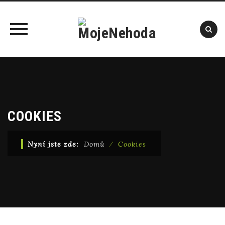
Skip
to
content
COOKIES
Nyní jste zde:
Domů
⁄
Cookies